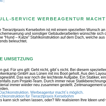
ULL-SERVICE WERBEAGENTUR MACHT
e Tierarztpraxis Kersebohm ist mit einem speziellen Wunsch an
cherneuerung und sonstiger Gebäuderarbeiten wünschte sich 
ne “Hund – Katze” Stahlkonstruktion auf dem Dach, welche aus 
ends beleuchtet.
IE UMSETZUNG
n gut. Für uns gilt: Geht nicht, gibt´s nicht. Bei diesem speziel
rkenkamp GmbH aus Lünen mit ins Boot geholt. Aus den Layout
sgewählt. Das war noch die leichteste Aufgabe. Ein Statiker, e
enfalls zum Projekt-Team. Durch immer neue Statikberechnu
terial immer wieder neu zusammen gestellt. Zeitmanagement un
rden.
s kann sich sehen lassen, oder? Wir realisieren Ihre Ideen und
rbeagentur