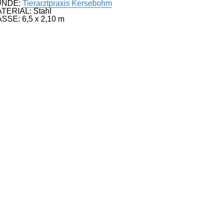
UNDE:
Tierarztpraxis Kersebohm
TERIAL: Stahl
SSE: 6,5 x 2,10 m