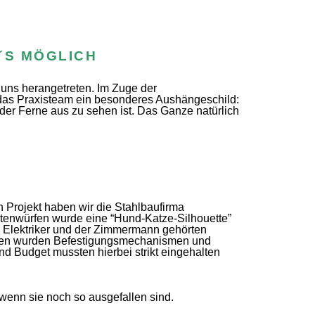
´S MÖGLICH
 uns herangetreten. Im Zuge der
das Praxisteam ein besonderes Aushängeschild:
der Ferne aus zu sehen ist. Das Ganze natürlich
len Projekt haben wir die Stahlbaufirma
enwürfen wurde eine “Hund-Katze-Silhouette”
in Elektriker und der Zimmermann gehörten
ngen wurden Befestigungsmechanismen und
d Budget mussten hierbei strikt eingehalten
 wenn sie noch so ausgefallen sind.