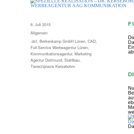
F
Veröffentlicht
6. Juli 2015
am
Kategorien
Allgemein
Di
Schlagwörter
.dxf
,
Berkenkamp GmbH Lünen
,
CAD
,
Da
Full-Service Werbeagentur Lünen
,
Ei
ab
Kommunikationsagentur
,
Marketing
Agentur Dortmund
,
Stahlbau
,
Tierarztpraxis Kersebohm
D
Nu
Be
au
eb
Ma
we
Da
We